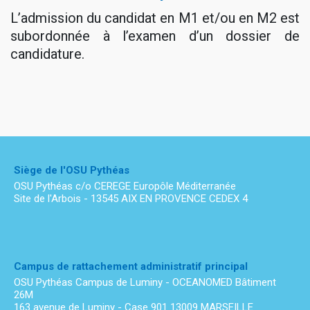
L’admission du candidat en M1 et/ou en M2 est
subordonnée à l’examen d’un dossier de
candidature.
Siège de l'OSU Pythéas
OSU Pythéas c/o CEREGE Europôle Méditerranée
Site de l'Arbois - 13545 AIX EN PROVENCE CEDEX 4
Campus de rattachement administratif principal
OSU Pythéas Campus de Luminy - OCEANOMED Bâtiment
26M
163 avenue de Luminy - Case 901 13009 MARSEILLE