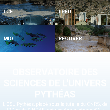
LCE
LPED
MIO
RECOVER
OBSERVATOIRE DES
SCIENCES DE L'UNIVERS
PYTHÉAS
L’OSU Pythéas, placé sous la tutelle du CNRS, de