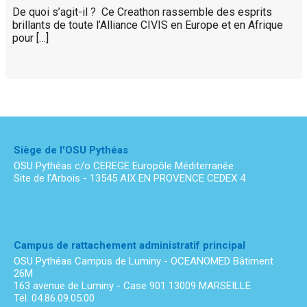
De quoi s’agit-il ? Ce Creathon rassemble des esprits
brillants de toute l’Alliance CIVIS en Europe et en Afrique
pour […]
Siège de l'OSU Pythéas
OSU Pythéas c/o CEREGE Europôle Méditerranée
Site de l'Arbois - 13545 AIX EN PROVENCE CEDEX 4
Campus de rattachement administratif principal
OSU Pythéas Campus de Luminy - OCEANOMED Bâtiment
26M
163 avenue de Luminy - Case 901 13009 MARSEILLE
Tél. 04.86.09.05.00