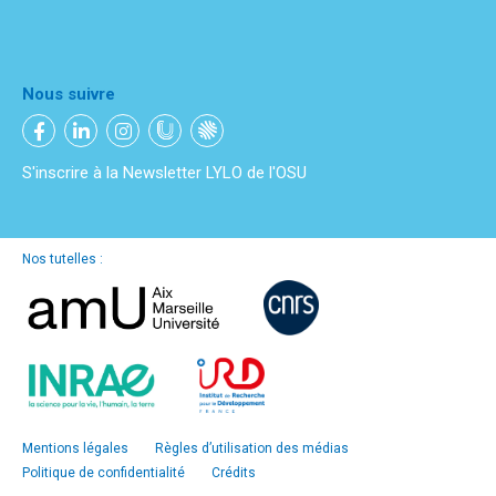
Nous suivre
S'inscrire à la Newsletter LYLO de l'OSU
Nos tutelles :
Mentions légales
Règles d’utilisation des médias
Politique de confidentialité
Crédits