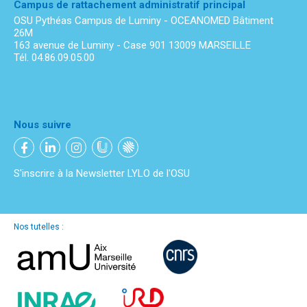
Campus de rattachement administratif principal
OSU Pythéas Campus de Luminy - OCEANOMED Bâtiment
26M
163 avenue de Luminy - Case 901 13009 MARSEILLE
Tél. 04.86.09.05.00
Nous suivre
S'inscrire à la Newsletter LYLO de l'OSU
Nos tutelles :