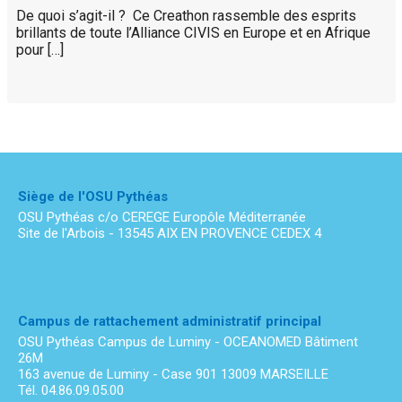
De quoi s’agit-il ? Ce Creathon rassemble des esprits
brillants de toute l’Alliance CIVIS en Europe et en Afrique
pour […]
Siège de l'OSU Pythéas
OSU Pythéas c/o CEREGE Europôle Méditerranée
Site de l'Arbois - 13545 AIX EN PROVENCE CEDEX 4
Campus de rattachement administratif principal
OSU Pythéas Campus de Luminy - OCEANOMED Bâtiment
26M
163 avenue de Luminy - Case 901 13009 MARSEILLE
Tél. 04.86.09.05.00