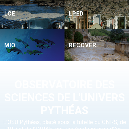
LCE
LPED
MIO
RECOVER
OBSERVATOIRE DES
SCIENCES DE L'UNIVERS
PYTHÉAS
L’OSU Pythéas, placé sous la tutelle du CNRS, de