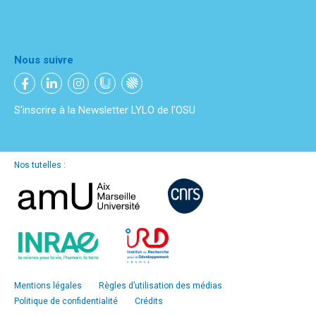
Nous suivre
S'inscrire à la Newsletter LYLO de l'OSU
Nos tutelles :
Mentions légales
Règles d’utilisation des médias
Politique de confidentialité
Crédits