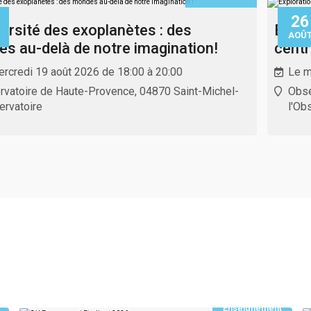
26
versité des exoplanètes : des
Explo
AOÛ
s au-delà de notre imagination!
centr
rcredi 19 août 2026 de 18:00 à 20:00
Le m
rvatoire de Haute-Provence, 04870 Saint-Michel-
Obse
ervatoire
l'Ob
Enseignement