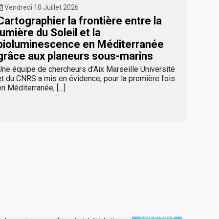
Vendredi 10 Juillet 2026
Jeudi
Cartographier la frontière entre la
Pres
lumière du Soleil et la
esti
bioluminescence en Méditerranée
sept
grâce aux planeurs sous-marins
Depuis
Une équipe de chercheurs d’Aix Marseille Université
! prop
et du CNRS a mis en évidence, pour la première fois
entre 
en Méditerranée, […]
par de 
Conférence