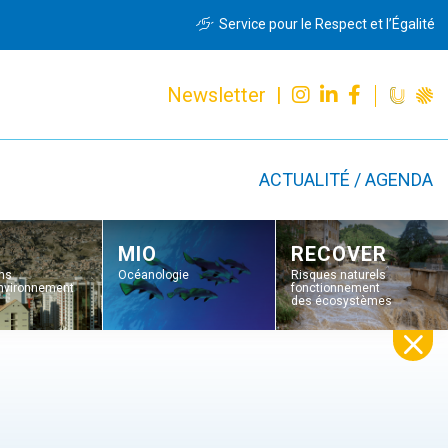
Service pour le Respect et l’Égalité
Newsletter |
ACTUALITÉ / AGENDA
MIO
RECOVER
ons
Océanologie
Risques naturels
environnement
fonctionnement
des écosystèmes