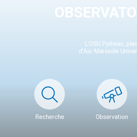
OBSERVATOI
L’OSU Pythéas, plac
d’Aix-Marseille Unive
Recherche
Observation