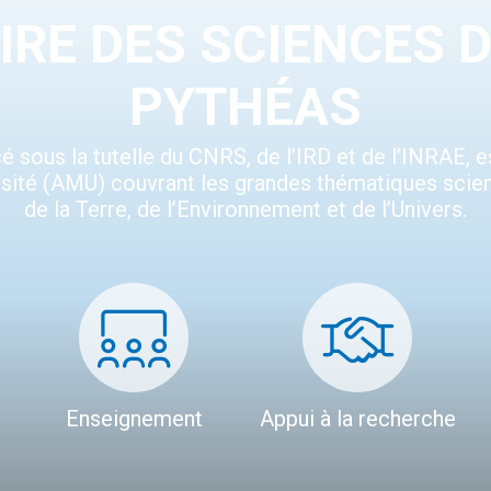
RE DES SCIENCES D
PYTHÉAS
é sous la tutelle du CNRS, de l’IRD et de l’INRAE, e
rsité (AMU) couvrant les grandes thématiques scie
de la Terre, de l’Environnement et de l’Univers.
Enseignement
Appui à la recherche