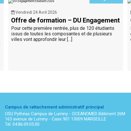
Vendredi 24 Avril 2026
Offre de formation – DU Engagement
Pour cette première rentrée, plus de 120 étudiants
issus de toutes les composantes et de plusieurs
villes vont approfondir leur […]
a
Campus de rattachement administratif principal
OSU Pythéas Campus de Luminy - OCEANOMED Bâtiment 26M
163 avenue de Luminy - Case 901 13009 MARSEILLE
Tél. 04.86.09.05.00