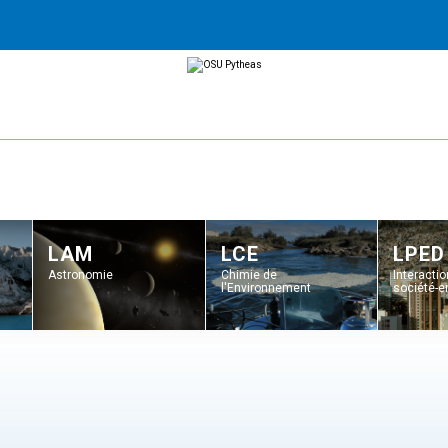
LAM
LCE
LPED
Astronomie
Chimie de
Interacti
l'Environnement
société-