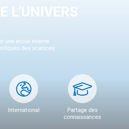
E L'UNIVERS
st une école interne
ntifiques des sciences
International
Partage des
connaissances